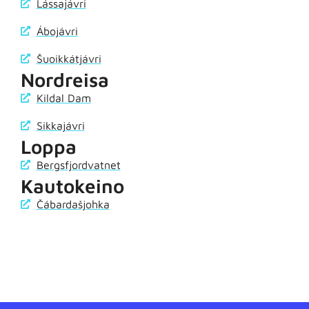
Lássajávri
Ábojávri
Šuoikkátjávri
Nordreisa
Kildal Dam
Sikkajávri
Loppa
Bergsfjordvatnet
Kautokeino
Čábardašjohka