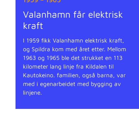
Valanhamn får elektrisk
kraft
I 1959 fikk Valanhamn elektrisk kraft,
og Spildra kom med året etter. Mellom
1963 og 1965 ble det strukket en 113
kilometer lang linje fra Kildalen til
Kautokeino. familien, også barna, var
med i egenarbeidet med bygging av
linjene.