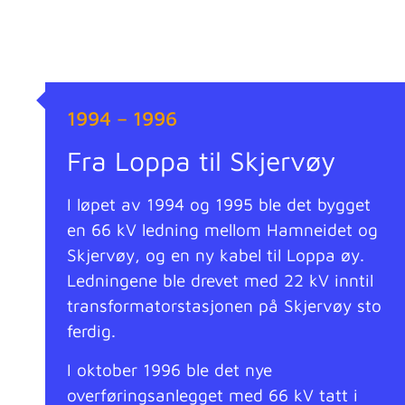
1994 – 1996
Fra Loppa til Skjervøy
I løpet av 1994 og 1995 ble det bygget
en 66 kV ledning mellom Hamneidet og
Skjervøy, og en ny kabel til Loppa øy.
Ledningene ble drevet med 22 kV inntil
transformatorstasjonen på Skjervøy sto
ferdig.
I oktober 1996 ble det nye
overføringsanlegget med 66 kV tatt i