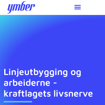
Miljø og bærekraft
Linjeutbygging og
arbeiderne -
kraftlagets livsnerve