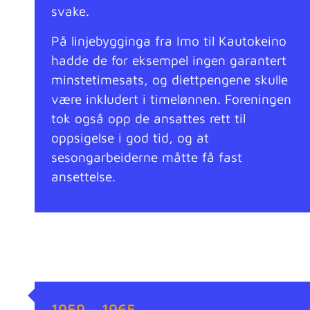
svake.
På linjebygginga fra Imo til Kautokeino
hadde de for eksempel ingen garantert
minstetimesats, og diettpengene skulle
være inkludert i timelønnen. Foreningen
tok også opp de ansattes rett til
oppsigelse i god tid, og at
sesongarbeiderne måtte få fast
ansettelse.
1959 – 1965