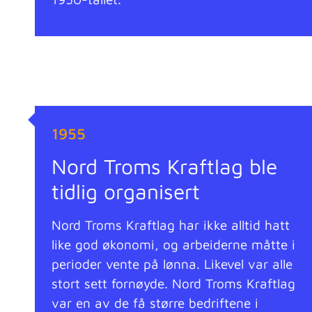
1955
Nord Troms Kraftlag ble
tidlig organisert
Nord Troms Kraftlag har ikke alltid hatt
like god økonomi, og arbeiderne måtte i
perioder vente på lønna. Likevel var alle
stort sett fornøyde. Nord Troms Kraftlag
var en av de få større bedriftene i