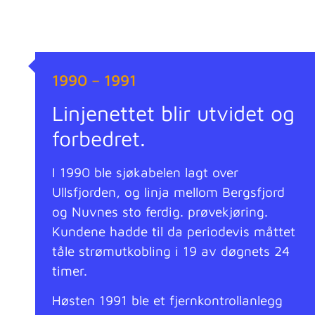
1990 – 1991
Linjenettet blir utvidet og
forbedret.
I 1990 ble sjøkabelen lagt over
Ullsfjorden, og linja mellom Bergsfjord
og Nuvnes sto ferdig. prøvekjøring.
Kundene hadde til da periodevis måttet
tåle strømutkobling i 19 av døgnets 24
timer.
Høsten 1991 ble et fjernkontrollanlegg