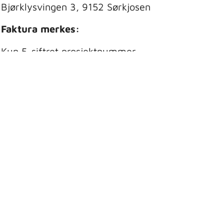
Bjørklysvingen 3, 9152 Sørkjosen
Faktura merkes:
Kun 5-siftret prosjektnummer