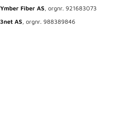
Ymber Fiber AS
, orgnr. 921683073
3net AS
, orgnr. 988389846
Ymber Produksjon AS
, orgnr. 913680294