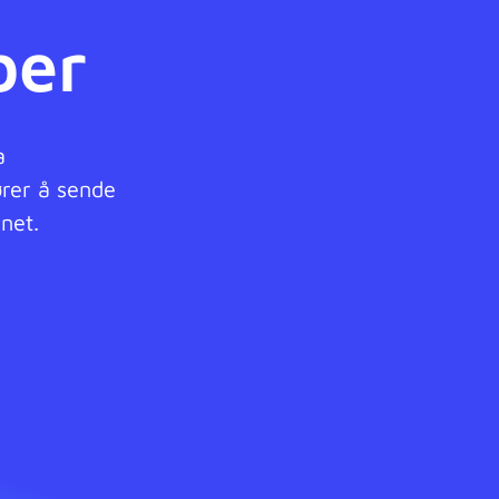
ber
a
ører å sende
net.