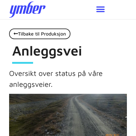
Miljø og bærekraft
Tilbake til Produksjon
Anleggsvei
Oversikt over status på våre
anleggsveier.