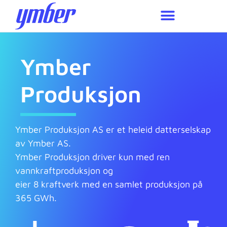
Miljø og bærekraft
Ymber
Produksjon
Ymber Produksjon AS er et heleid datterselskap
av Ymber AS.
Ymber Produksjon driver kun med ren
vannkraftproduksjon og
eier 8 kraftverk med en samlet produksjon på
365 GWh.