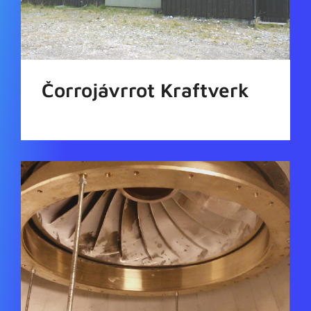
Čorrojávrrot Kraftverk