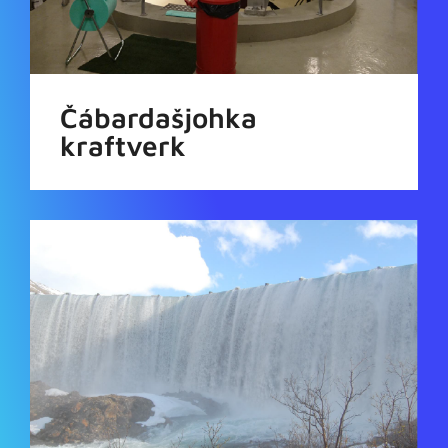
Čábardašjohka
kraftverk